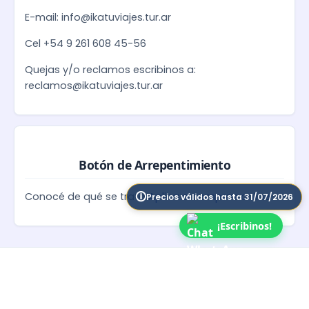
E-mail: info@ikatuviajes.tur.ar
Cel +54 9 261 608 45-56
Quejas y/o reclamos escribinos a:
reclamos@ikatuviajes.tur.ar
Botón de Arrepentimiento
Conocé de qué se trata
Aplica a compras online
Precios válidos hasta 31/07/2026
¡Escribinos!