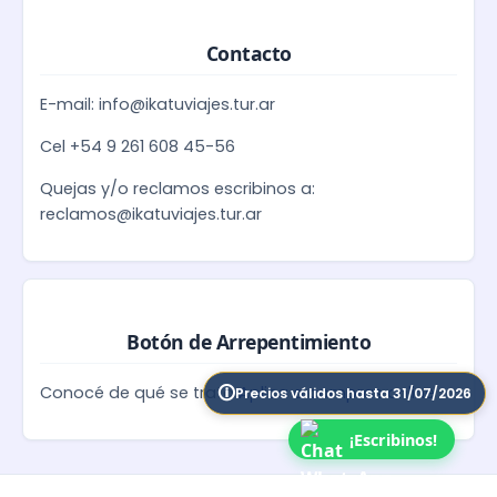
Contacto
E-mail: info@ikatuviajes.tur.ar
Cel +54 9 261 608 45-56
Quejas y/o reclamos escribinos a:
reclamos@ikatuviajes.tur.ar
Botón de Arrepentimiento
Conocé de qué se trata
Aplica a compras online
Precios válidos hasta 31/07/2026
¡Escribinos!