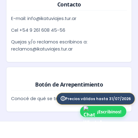
Contacto
E-mail: info@ikatuviajes.tur.ar
Cel +54 9 261 608 45-56
Quejas y/o reclamos escribinos a:
reclamos@ikatuviajes.tur.ar
Botón de Arrepentimiento
Conocé de qué se trata
Aplica a compras online
Precios válidos hasta 31/07/2026
¡Escribinos!