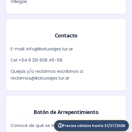
Villegas
Contacto
E-mail: info@ikatuviajes.tur.ar
Cel +54 9 261 608 45-56
Quejas y/o reclamos escribinos a:
reclamos@ikatuviajes.tur.ar
Botón de Arrepentimiento
Conocé de qué se trata
Aplica a compras online
Precios válidos hasta 31/07/2026